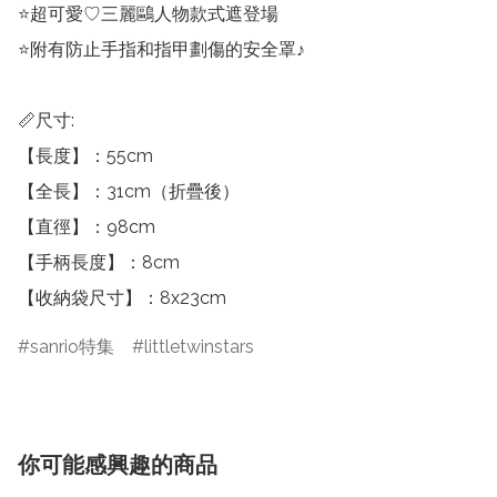
⭐超可愛♡三麗鷗人物款式遮登場

⭐附有防止手指和指甲劃傷的安全罩♪

📏尺寸:

【長度】：55cm

【全長】：31cm（折疊後）

【直徑】：98cm

【手柄長度】：8cm

【收納袋尺寸】：8x23cm
sanrio特集
littletwinstars
你可能感興趣的商品