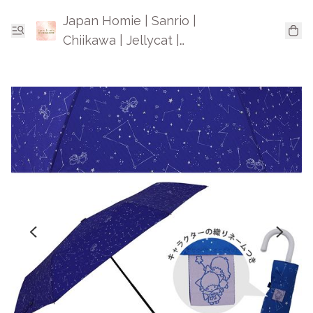
Japan Homie | Sanrio |
Chiikawa | Jellycat |
Mofusand | 日本卡通精品