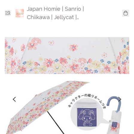
Japan Homie | Sanrio |
Chiikawa | Jellycat |
Mofusand | 日本卡通精品