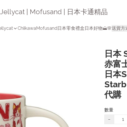
a | Jellycat | Mofusand | 日本卡通精品
ellycat
Chiikawa
Mofusand
日本零食禮盒
日本好物🗻🌸
送貨方
日本 
赤富士
日本S
Star
代購
數量
−