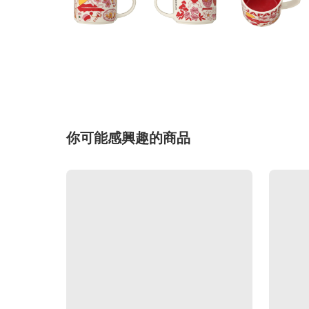
你可能感興趣的商品