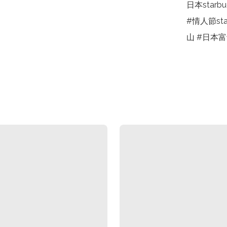
日本starbu
#情人節star
山 #日本