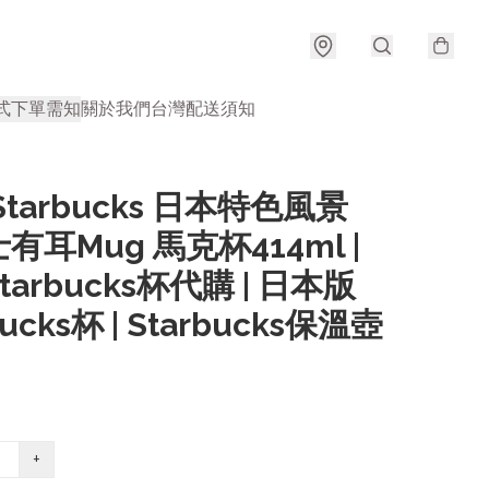
式
下單需知
關於我們
台灣配送須知
Starbucks 日本特色風景
有耳Mug 馬克杯414ml |
tarbucks杯代購 | 日本版
bucks杯 | Starbucks保溫壺
+