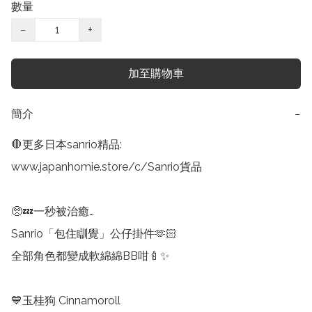
數量
−
+
加至購物車
簡介
−
🛑更多日本sanrio精品:

www.japanhomie.store/c/Sanrio貨品

🥺💤一秒被治癒…

Sanrio「包住瞓覺」公仔掛件🫶🏻

全部角色都變成軟綿綿BB咁🍼✨

💙玉桂狗 Cinnamoroll
