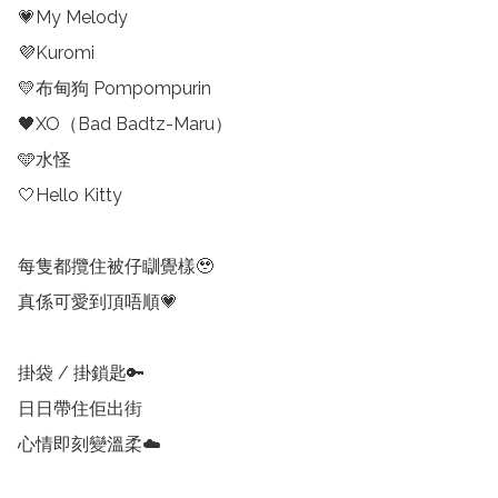
💗My Melody

💜Kuromi

💛布甸狗 Pompompurin

🖤XO（Bad Badtz-Maru）

🩵水怪

🤍Hello Kitty

每隻都攬住被仔瞓覺樣🥹

真係可愛到頂唔順💗

掛袋 / 掛鎖匙🔑

日日帶住佢出街

心情即刻變溫柔☁️
