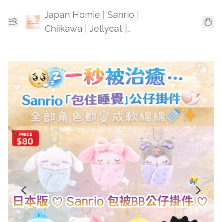
Japan Homie | Sanrio |
Chiikawa | Jellycat |
Mofusand | 日本卡通精品