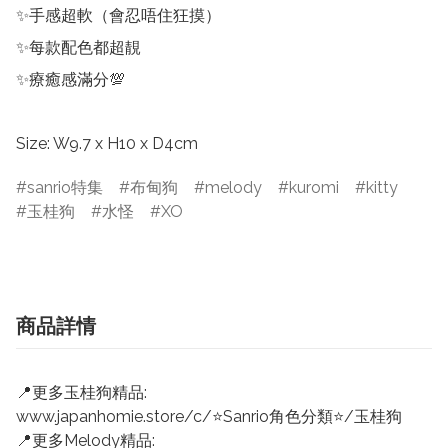
✨手感超軟（會忍唔住狂摸）

✨每款配色都超靚

✨療癒感滿分💯

Size: W9.7 x H10 x D4cm
sanrio特集
布甸狗
melody
kuromi
kitty
玉桂狗
水怪
XO
商品詳情
📍更多玉桂狗精品:
www.japanhomie.store/c/⭐Sanrio角色分類⭐/玉桂狗
📍更多Melody精品: