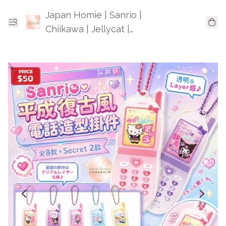
Japan Homie | Sanrio |
Chiikawa | Jellycat |
Mofusand | 日本卡通精品