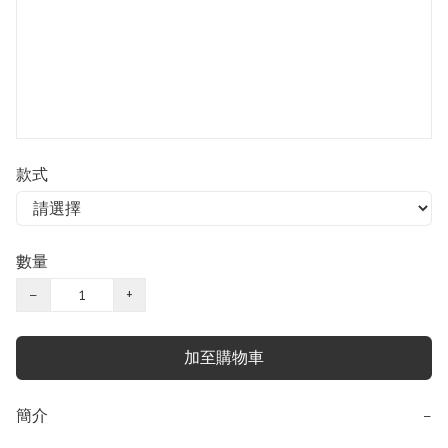
款式
數量
−
+
加至購物車
簡介
−