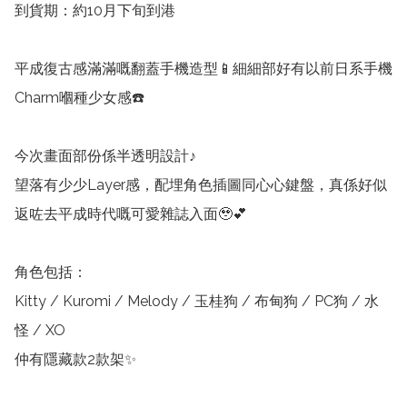
到貨期：約10月下旬到港

平成復古感滿滿嘅翻蓋手機造型📱細細部好有以前日系手機
Charm嗰種少女感☎️

今次畫面部份係半透明設計♪

望落有少少Layer感，配埋角色插圖同心心鍵盤，真係好似
返咗去平成時代嘅可愛雜誌入面🥹💕

角色包括：

Kitty / Kuromi / Melody / 玉桂狗 / 布甸狗 / PC狗 / 水
怪 / XO

仲有隱藏款2款架✨
