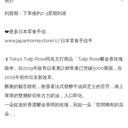
簡介
−
到貨期：下單後約2-3星期到港

❤️更多日本零食手信:

www.japanhomie.store/c/日本零食手信🍭

🌷Tokyo Tulip Rose同名主打商品「Tulip Rose鬱金香玫瑰
曲奇」自2019年販售以來累計銷售量已突破5000萬個，在
2025年初作出全新改革。

酥脆的貓舌餅乾，散發著法式發酵牛油與芝士的芬芳，淋上
厚厚的雙層鮮切朱古力奶油，入口即化。

一朵綻放於香濃鬱金香間的玫瑰，宛如一朵「世間獨有的花
朵」。
