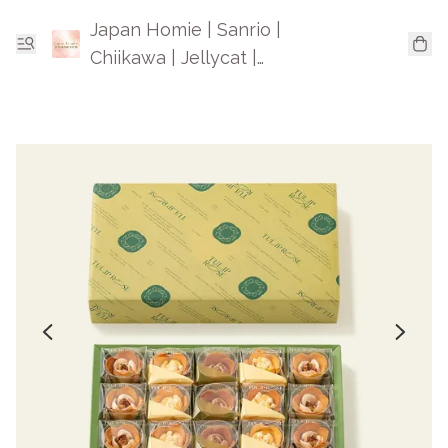
Japan Homie | Sanrio |
Chiikawa | Jellycat |
Mofusand | 日本卡通精品