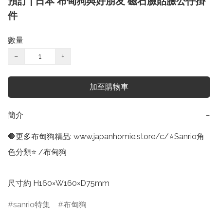
預訂 | 日本 布甸狗與好朋友 磁石臉貼臉公仔掛
件
數量
−
+
加至購物車
簡介
−
🛑更多布甸狗精品: www.japanhomie.store/c/⭐Sanrio角
色分類⭐ /布甸狗

尺寸約 H160×W160×D75mm
sanrio特集
布甸狗