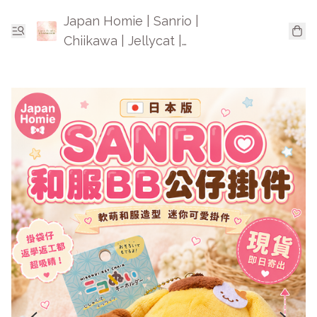
Japan Homie | Sanrio |
Chiikawa | Jellycat |
Mofusand | 日本卡通精品