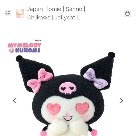
Japan Homie | Sanrio |
Chiikawa | Jellycat |
Mofusand | 日本卡通精品