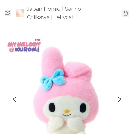
Japan Homie | Sanrio |
Chiikawa | Jellycat |
Mofusand | 日本卡通精品