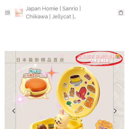
Japan Homie | Sanrio |
Chiikawa | Jellycat |
Mofusand | 日本卡通精品