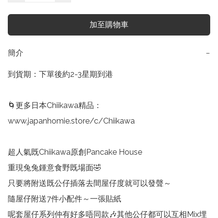
加至購物車
簡介
−
到貨期：下單後約2-3星期到港

🌀更多日本Chiikawa精品：

www.japanhomie.store/c/Chiikawa

超人氣既Chiikawa原創Pancake House

重現兔兔鍾意食野既場面🤣

只要將附送既公仔插落去間屋仔度就可以發聲～

隨屋仔附送7件小配件～一張貼紙

呢套屋仔系列仲有好多唔同款🎶其他公仔都可以互相Mix埋