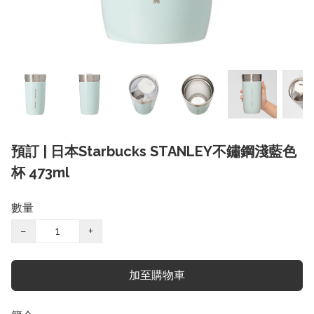
預訂 | 日本Starbucks STANLEY不鏽鋼淺藍色
杯 473ml
數量
−
+
加至購物車