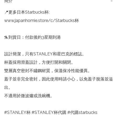
簡介
−
📍更多日本Starbucks杯:

www.japanhomie.store/c/Starbucks杯

🛬到貨日：付款後約3星期到港

設計簡潔，只有STANLEY和星巴克的標誌。

杯蓋採用滑蓋設計，方便打開和關閉。

雙層真空密封不鏽鋼材質，保溫保冷性能優異。

蓋子並非完全密封，因此使用時請小心，以免蓋子脫落並溢
出。

不適用於微波爐或洗碗機。

#STANLEY杯 #STANLEY杯代購 #代購starbucks 