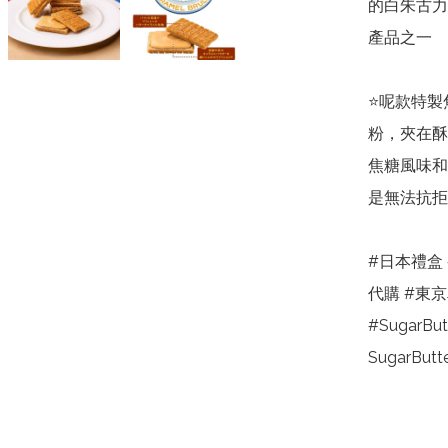
的白朱古力
產品之一

⭐️呢款特
粉，夾在酥
焦糖風味和
是無法抗拒
#日本禮盒
代購 #東
#SugarBu
SugarButt