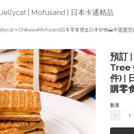
a | Jellycat | Mofusand | 日本卡通精品
ellycat
Chiikawa
Mofusand
日本零食禮盒
日本好物🗻🌸
送貨方
預訂 |
Tre
件) 
購零食
數量
−