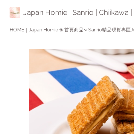
Japan Homie | Sanrio | Chiikaw
HOME｜Japan Homie ❀ 首頁
商品
Sanrio精品
現貨專區
J