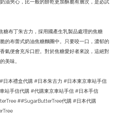
奶油夾心，比一般的餅乾更加酥脆有層次，是必試
製焦糖布丁朱古力，採用國產生乳製品處理的焦糖
脆的布蕾式奶油焦糖麵團中。只要咬一口，濃郁的
香氣便會充斥口腔。對於焦糖愛好者來說，這絕對
的美味。

 #日本禮盒代購 #日本朱古力 #日本東京車站手信
京車站手信代購 #代購東京車站手信 #日本手信 
tterTree ##SugarButterTree代購 #日本代購
erTree