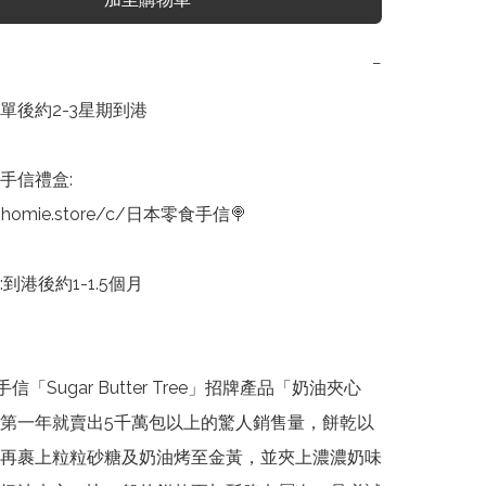
−
單後約2-3星期到港

手信禮盒:

nhomie.store/c/日本零食手信🍭

到港後約1-1.5個月

手信「Sugar Butter Tree」招牌產品「奶油夾心
第一年就賣出5千萬包以上的驚人銷售量，餅乾以
再裹上粒粒砂糖及奶油烤至金黃，並夾上濃濃奶味