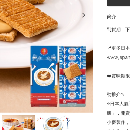
簡介
到貨期：下
📍更多日本
www.japa
❤️賞味期限:
勁推介🍡

⭐️日本人氣
餅」，開賣
小麥製作，