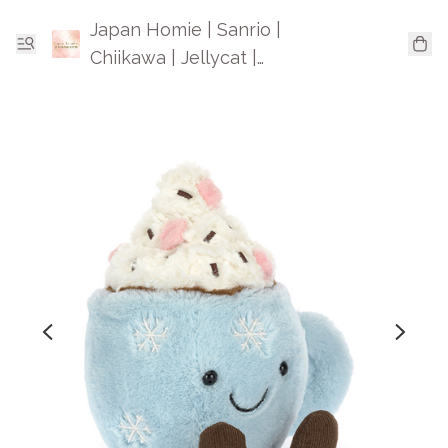
Japan Homie | Sanrio |
Chiikawa | Jellycat |
Mofusand | 日本卡通精品