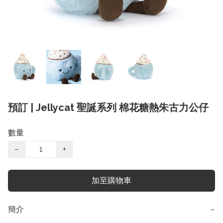
預訂 | Jellycat 聖誕系列 棉花糖熱朱古力公仔
數量
−
+
加至購物車
簡介
−