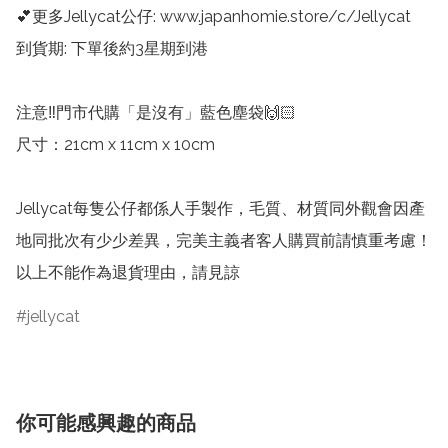
💕更多Jellycat公仔: www.japanhomie.store/c/Jellycat

到貨期: 下單後約3星期到港

注意‼️門市代購「是沒有」藍色塵袋🙌🏻

尺寸：21cm x 11cm x 10cm

Jellycat每隻公仔都係人手製作，毛質、材質同外觀會因產
地同批次有少少差異，完美主義者客人購買前請慎重考慮！
以上不能作為退貨理由，請見諒
jellycat
你可能感興趣的商品