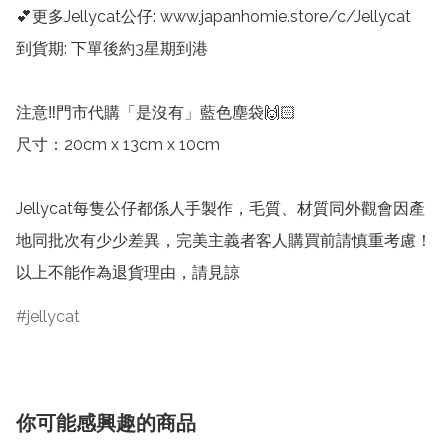
💕更多Jellycat公仔: www.japanhomie.store/c/Jellycat

到貨期: 下單後約3星期到港

注意‼️門市代購「是沒有」藍色塵袋🙌🏻

尺寸：20cm x 13cm x 10cm

Jellycat每隻公仔都係人手製作，毛質、材質同外觀會因產
地同批次有少少差異，完美主義者客人購買前請慎重考慮！
以上不能作為退貨理由，請見諒
jellycat
你可能感興趣的商品