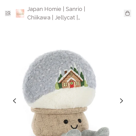
Japan Homie | Sanrio |
Chiikawa | Jellycat |
Mofusand | 日本卡通精品