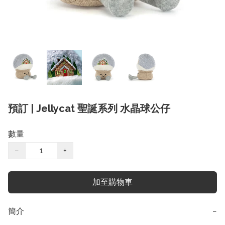
預訂 | Jellycat 聖誕系列 水晶球公仔
數量
−
+
加至購物車
簡介
−