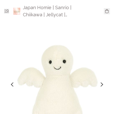
Japan Homie | Sanrio |
Chiikawa | Jellycat |
Mofusand | 日本卡通精品