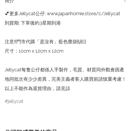
簡介
−
💕更多Jellycat公仔: www.japanhomie.store/c/Jellycat

到貨期: 下單後約3星期到港

注意‼️門市代購「是沒有」藍色塵袋🙌🏻

尺寸：10cm x 12cm x 12cm

Jellycat每隻公仔都係人手製作，毛質、材質同外觀會因產
地同批次有少少差異，完美主義者客人購買前請慎重考慮！
以上不能作為退貨理由，請見諒
jellycat