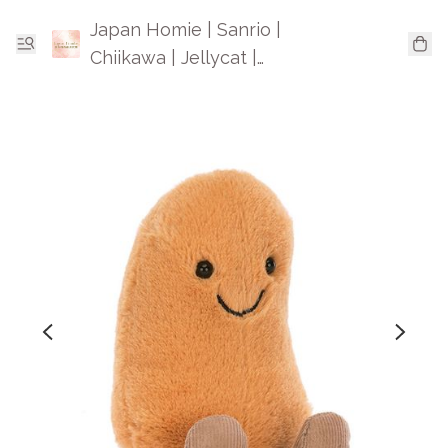
Japan Homie | Sanrio |
Chiikawa | Jellycat |
Mofusand | 日本卡通精品