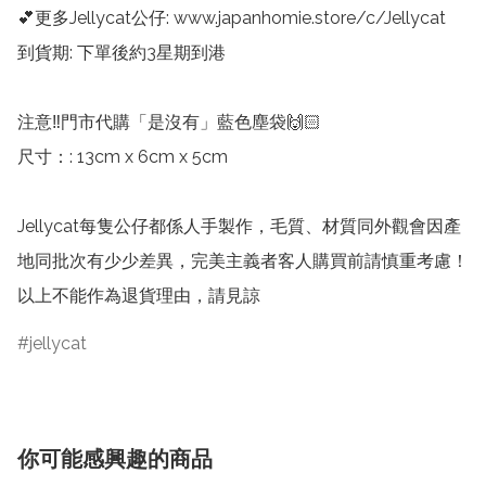
💕更多Jellycat公仔: www.japanhomie.store/c/Jellycat

到貨期: 下單後約3星期到港

注意‼️門市代購「是沒有」藍色塵袋🙌🏻

尺寸：: 13cm x 6cm x 5cm

Jellycat每隻公仔都係人手製作，毛質、材質同外觀會因產
地同批次有少少差異，完美主義者客人購買前請慎重考慮！
以上不能作為退貨理由，請見諒
jellycat
你可能感興趣的商品