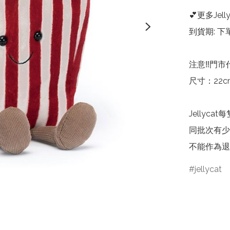
💕更多Jelly
到貨期: 下
注意‼️門市
尺寸：22cm 
Jelly
同批次有少
不能作為退
jellycat