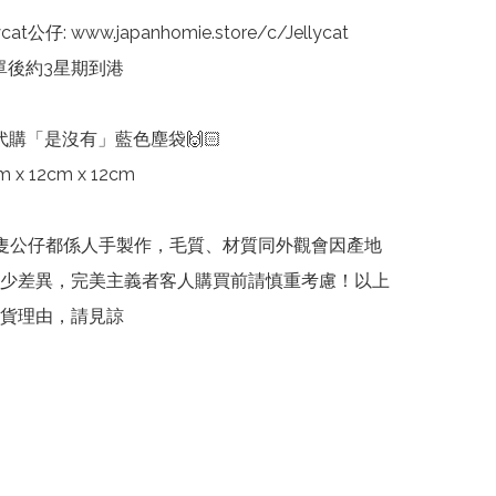
cat公仔: www.japanhomie.store/c/Jellycat

單後約3星期到港

代購「是沒有」藍色塵袋🙌🏻

x 12cm x 12cm

cat每隻公仔都係人手製作，毛質、材質同外觀會因產地
少差異，完美主義者客人購買前請慎重考慮！以上
貨理由，請見諒