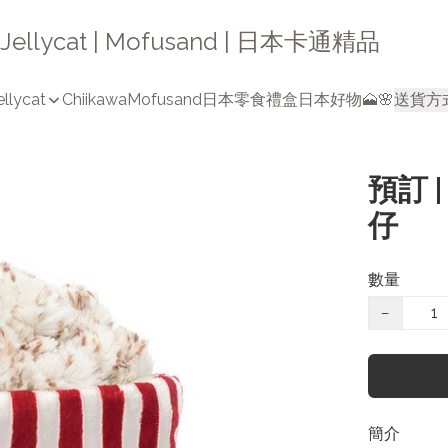
a | Jellycat | Mofusand | 日本卡通精品
ellycat
Chiikawa
Mofusand
日本零食禮盒
日本好物🗻🌸
送貨方
預訂 |
仔
數量
−
簡介