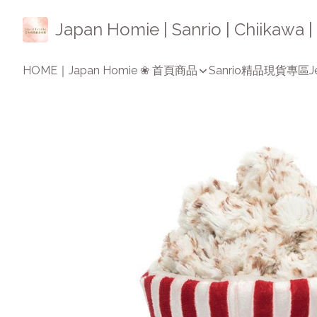
Japan Homie | Sanrio | Chiikaw
HOME｜Japan Homie ❀ 首頁
商品
Sanrio精品
現貨專區
J