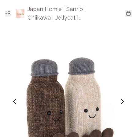
Japan Homie | Sanrio |
Chiikawa | Jellycat |
Mofusand | 日本卡通精品