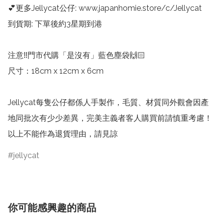
💕更多Jellycat公仔: www.japanhomie.store/c/Jellycat

到貨期: 下單後約3星期到港

注意‼️門市代購「是沒有」藍色塵袋🙌🏻

尺寸：18cm x 12cm x 6cm

Jellycat每隻公仔都係人手製作，毛質、材質同外觀會因產
地同批次有少少差異，完美主義者客人購買前請慎重考慮！
以上不能作為退貨理由，請見諒
jellycat
你可能感興趣的商品