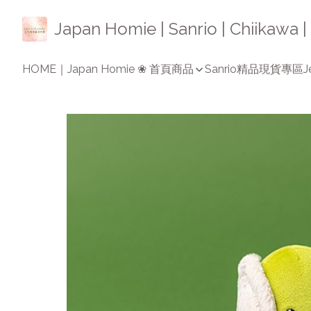
Japan Homie | Sanrio | Chiikaw
HOME｜Japan Homie ❀ 首頁
商品
Sanrio精品
現貨專區
J