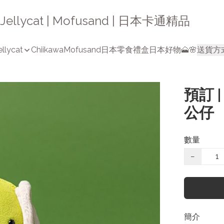
a | Jellycat | Mofusand | 日本卡通精品
ellycat
Chiikawa
Mofusand
日本零食禮盒
日本好物🗻🌸
送貨方
預訂 |
公仔
數量
−
簡介