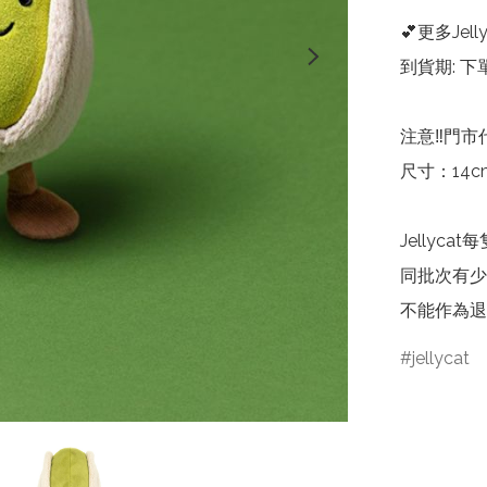
💕更多Jelly
到貨期: 下
注意‼️門市
尺寸：14cm 
Jelly
同批次有少
不能作為退
jellycat