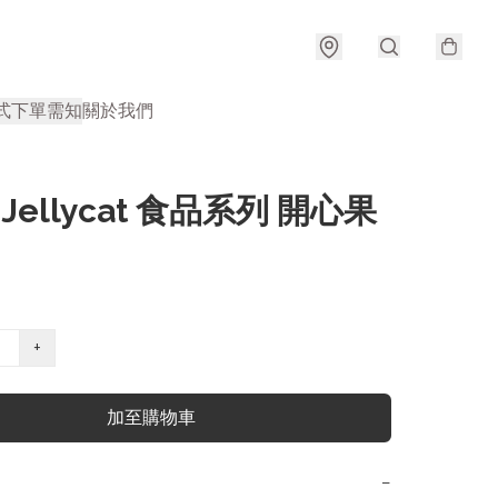
式
下單需知
關於我們
 Jellycat 食品系列 開心果
+
加至購物車
−