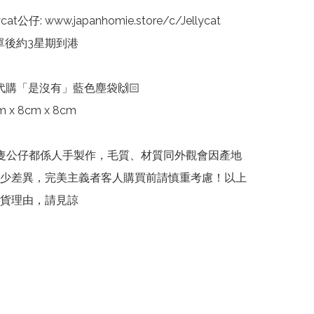
cat公仔: www.japanhomie.store/c/Jellycat

單後約3星期到港

代購「是沒有」藍色塵袋🙌🏻

x 8cm x 8cm

cat每隻公仔都係人手製作，毛質、材質同外觀會因產地
少差異，完美主義者客人購買前請慎重考慮！以上
貨理由，請見諒