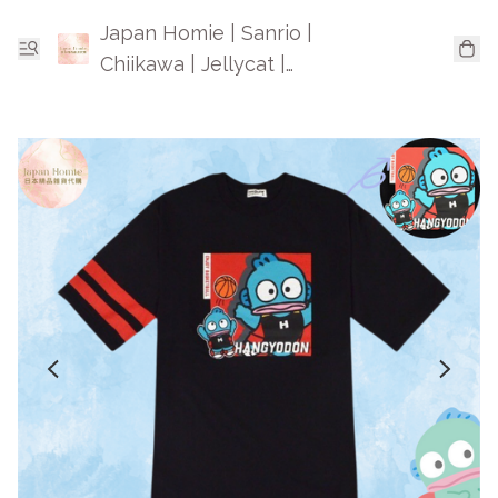
Japan Homie | Sanrio |
Chiikawa | Jellycat |
Mofusand | 日本卡通精品