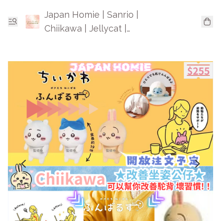
Japan Homie | Sanrio |
Chiikawa | Jellycat |
Mofusand | 日本卡通精品