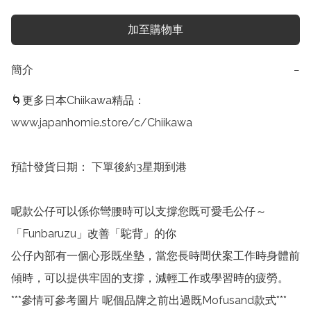
加至購物車
簡介
−
🌀更多日本Chiikawa精品：

www.japanhomie.store/c/Chiikawa

預計發貨日期： 下單後約3星期到港

呢款公仔可以係你彎腰時可以支撐您既可愛毛公仔～

「Funbaruzu」改善「駝背」的你

公仔內部有一個心形既坐墊，當您長時間伏案工作時身體前
傾時，可以提供牢固的支撐，減輕工作或學習時的疲勞。

***參情可參考圖片 呢個品牌之前出過既Mofusand款式***
