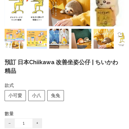
預訂 日本Chiikawa 改善坐姿公仔 | ちいかわ
精品
款式
小可愛
小八
兔兔
數量
−
+