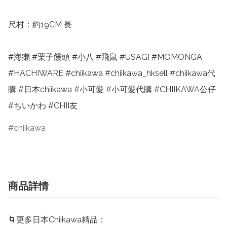
尺村：約19CM 長

#海獺 #栗子饅頭 #小八 #飛鼠 #USAGI #MOMONGA 
#HACHIWARE #chiikawa #chiikawa_hksell #chiikawa代
購 #日本chiikawa #小可愛 #小可愛代購 #CHIIKAWA公仔 
#ちいかわ #CHII友
chiikawa
商品詳情
🌀更多日本Chiikawa精品：