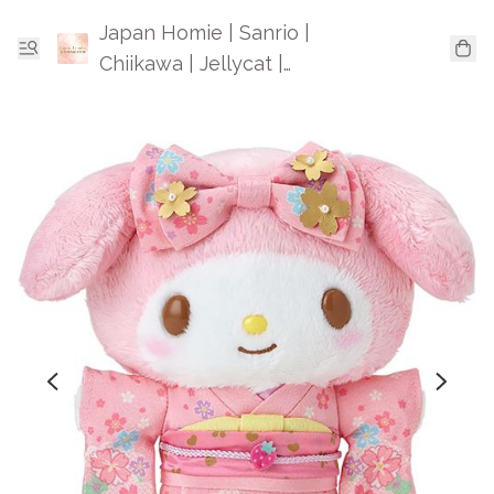
Japan Homie | Sanrio |
Chiikawa | Jellycat |
Mofusand | 日本卡通精品