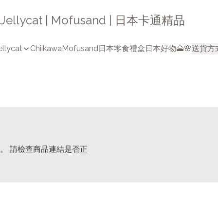
a | Jellycat | Mofusand | 日本卡通精品
ellycat
Chiikawa
Mofusand
日本零食禮盒
日本好物🗻🌸
送貨方
。 請檢查商品連結是否正