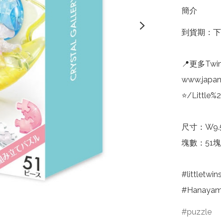
簡介
到貨期：下
📍更多Twin 
www.japa
⭐/Little%
尺寸：W9.5×
塊數：51塊

#littletwi
#Hanay
puzzle