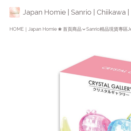
Japan Homie | Sanrio | Chiikaw
HOME｜Japan Homie ❀ 首頁
商品
Sanrio精品
現貨專區
J