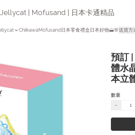
a | Jellycat | Mofusand | 日本卡通精品
ellycat
Chiikawa
Mofusand
日本零食禮盒
日本好物🗻🌸
送貨方
預訂 | 
體水晶
本立體
數量
−