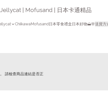
a | Jellycat | Mofusand | 日本卡通精品
ellycat
Chiikawa
Mofusand
日本零食禮盒
日本好物🗻🌸
送貨方
。 請檢查商品連結是否正