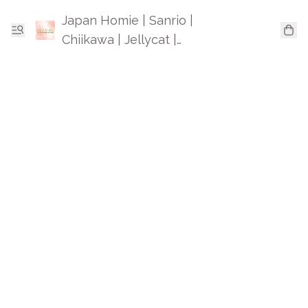
Japan Homie | Sanrio |
Chiikawa | Jellycat |
Mofusand | 日本卡通精品