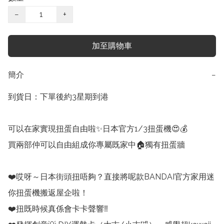
−
+
加至購物車
簡介
−
到貨日：下單後約3星期到港

可以在家實現扭蛋自由啦✨日本官方1/3扭蛋機😍💰

買兩部仲可以自由組成你專屬既家中🏠獨有扭蛋牆

❤️哎呀～日本街頭扭唔夠？直接將呢款BANDAI官方家用迷
你扭蛋機搬返屋企啦！

❤️扭既時候真係會卡卡聲響‼️
