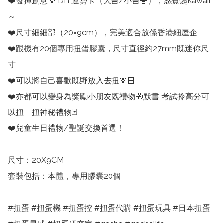
❤️發揮創意💡 DIY運勢卡（大吉/小吉🤣），感覺超kawaii
～

❤️尺寸細細部（20×9cm），完美適合放係香港細屋企

❤️跟機有20個專用扭蛋膠囊，尺寸直徑約27mm既迷你尺
寸

❤️可以將自己喜歡既野放入去扭🫶🏻

❤️亦都可以變身為獎勵小朋友既禮物🎁默書 考試拎高分可
以扭一扭神秘禮物🃏

❤️兒童生日禮物/聖誕交換首選！

尺寸：20X9CM

套裝包括：本體，專用膠囊20個

#扭蛋 #扭蛋機 #扭蛋控 #扭蛋代購 #扭蛋玩具 #日本扭蛋 