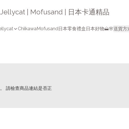
a | Jellycat | Mofusand | 日本卡通精品
ellycat
Chiikawa
Mofusand
日本零食禮盒
日本好物🗻🌸
送貨方
。 請檢查商品連結是否正